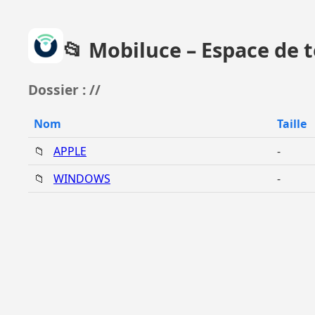
📂 Mobiluce – Espace de
Dossier : //
Nom
Taille
📁
APPLE
-
📁
WINDOWS
-